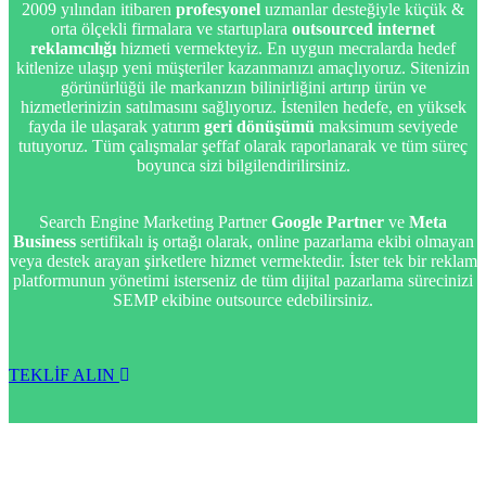
2009 yılından itibaren
profesyonel
uzmanlar desteğiyle küçük &
orta ölçekli firmalara ve startuplara
outsourced internet
reklamcılığı
hizmeti vermekteyiz. En uygun mecralarda hedef
kitlenize ulaşıp yeni müşteriler kazanmanızı amaçlıyoruz. Sitenizin
görünürlüğü ile markanızın bilinirliğini artırıp ürün ve
hizmetlerinizin satılmasını sağlıyoruz. İstenilen hedefe, en yüksek
fayda ile ulaşarak yatırım
geri dönüşümü
maksimum seviyede
tutuyoruz. Tüm çalışmalar şeffaf olarak raporlanarak ve tüm süreç
boyunca sizi bilgilendirilirsiniz.
Search Engine Marketing Partner
Google Partner
ve
Meta
Business
sertifikalı iş ortağı olarak, online pazarlama ekibi olmayan
veya destek arayan şirketlere hizmet vermektedir. İster tek bir reklam
platformunun yönetimi isterseniz de tüm dijital pazarlama sürecinizi
SEMP ekibine outsource edebilirsiniz.
TEKLİF ALIN