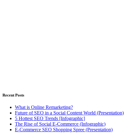
Outsourced Digital Marketing Solutions for companies have
limitless dreams, but limited resources
Istanbul, Türkiye - Warsaw, Poland
Weekdays 8.00 - 18.00h
Recent Posts
What is Online Remarketing?
Future of SEO in a Social Content World (Presentation)
5 Hottest SEO Trends [Infographic]
The Rise of Social E-Commerce (Infographic)
E-Commerce SEO Shopping Spree (Presentation)