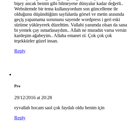
bişey ancak benim gibi bilmeyene dünyalar kadar değerli..
Websitemde bir tema kullanıyordum son güncelleme ile
olduğunu düşündüğüm sayfalarda görsel ve metin arasında
geçiş yapamama sorununu sayende wordpress i geri eski
sürüme yükleyerek düzelttim. Vallahi yanımda olsan da sana
bi yemek çay ısmarlasaydım.. Allah ne muradın varsa versin
kardeşim ağabeyim.. Allaha emanet ol. Çok çok çok
teşekkürler güzel insan.
Reply
Pro
29/12/2016 at 20:28
eyvallah hocam saol çok faydalı oldu benim için
Reply