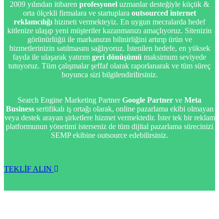
2009 yılından itibaren
profesyonel
uzmanlar desteğiyle küçük &
orta ölçekli firmalara ve startuplara
outsourced internet
reklamcılığı
hizmeti vermekteyiz. En uygun mecralarda hedef
kitlenize ulaşıp yeni müşteriler kazanmanızı amaçlıyoruz. Sitenizin
görünürlüğü ile markanızın bilinirliğini artırıp ürün ve
hizmetlerinizin satılmasını sağlıyoruz. İstenilen hedefe, en yüksek
fayda ile ulaşarak yatırım
geri dönüşümü
maksimum seviyede
tutuyoruz. Tüm çalışmalar şeffaf olarak raporlanarak ve tüm süreç
boyunca sizi bilgilendirilirsiniz.
Search Engine Marketing Partner
Google Partner
ve
Meta
Business
sertifikalı iş ortağı olarak, online pazarlama ekibi olmayan
veya destek arayan şirketlere hizmet vermektedir. İster tek bir reklam
platformunun yönetimi isterseniz de tüm dijital pazarlama sürecinizi
SEMP ekibine outsource edebilirsiniz.
TEKLİF ALIN